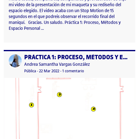
mi video de la presentación de mi maqueta y su rediseño del
espacio elegido. El video acaba con un Stop Motion de 15
segundos en el que podreis observar el recorrido final del
maniquí. Gracias. Un saludo. Práctica 1: Proceso, Métodos y
Espacio Personal …
PRÁCTICA 1: PROCESO, MÉTODOS Y ESPACIO PERSONAL
Publicado por
Publicado por
Andrea Samantha Vargas González
Visibilidad:
Fecha de publicación
en PRÁCTICA 1: PROCESO, MÉTO
Pública
-
22 Mar 2022
-
1 comentario