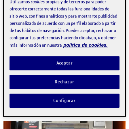
Utilizamos
cookies
propias y de terceros para poder
ofrecerte correctamente todas las funcionalidades del
sitio web, con fines analíticos y para mostrarte publicidad
personalizada de acuerdo con un perfil elaborado a partir
de tus hábitos de navegación. Puedes aceptar, rechazar o
configurar tus preferencias haciendo clic abajo, u obtener
más información en nuestra
política de cookies.
Aceptar
Hola a todos, profesorado, Os comparto por aquí el ultimo
proyecto de esta asignatura, se trata del rediseño de la pantalla
de…
Rechazar
Práctica 2: Interacción y objeto
Configurar
Publicado por
Publicado por
Andrea Samantha Vargas González
Visibilidad:
Fecha de publicación
en Práctica 2: Interacción y objet
Pública
-
23 May 2022
-
1 comentario