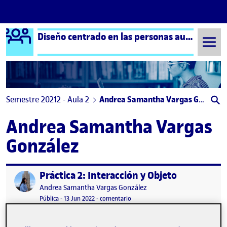
Logo Ágora
Diseño centrado en las personas aula 2
Saltar al contenido
Semestre 20212 - Aula 2
Andrea Samantha Vargas González
Andrea Samantha Vargas
González
Práctica 2: Interacción y Objeto
Publicado por
Publicado por
Andrea Samantha Vargas González
Visibilidad:
Fecha de publicación
en Práctica 2: Interacción y Objeto
Pública
-
13 Jun 2022
-
comentario