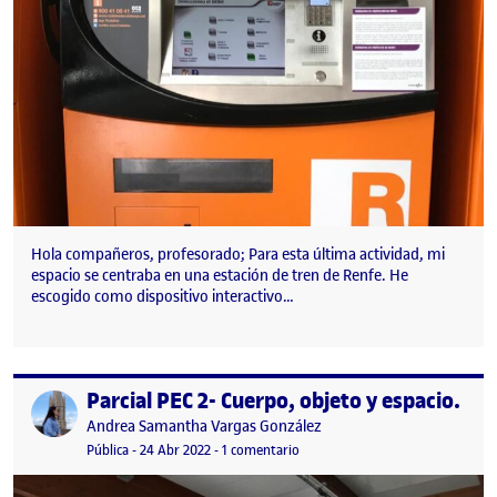
Hola compañeros, profesorado; Para esta última actividad, mi
espacio se centraba en una estación de tren de Renfe. He
escogido como dispositivo interactivo…
Parcial PEC 2- Cuerpo, objeto y espacio.
Publicado por
Publicado por
Andrea Samantha Vargas González
Visibilidad:
Fecha de publicación
en Parcial PEC 2- Cuerpo, objeto y
Pública
-
24 Abr 2022
-
1 comentario