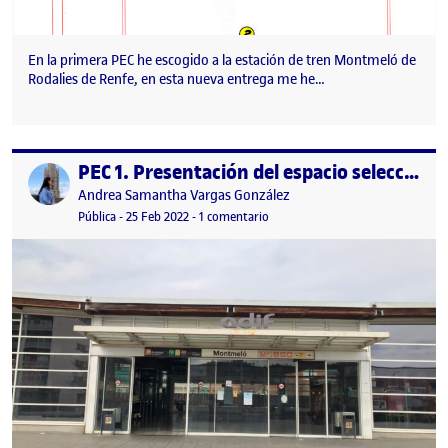
En la primera PEC he escogido a la estación de tren Montmeló de
Rodalies de Renfe, en esta nueva entrega me he…
PEC 1. Presentación del espacio seleccionado.
Publicado por
Publicado por
Andrea Samantha Vargas González
Visibilidad:
Fecha de publicación
25 febrero, 2022 10:47 pm
en PEC 1. Presentación del espacio
Pública
-
25 Feb 2022
-
1 comentario