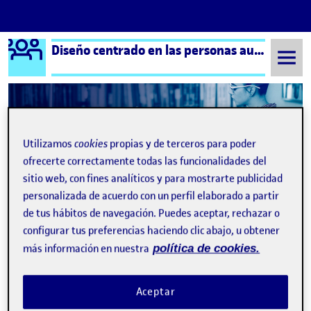
Logo Ágora
Diseño centrado en las personas aula 2
Saltar al contenido
Semestre 20212 - Aula 2
13 Junio, 2022
Utilizamos
cookies
propias y de terceros para poder
ofrecerte correctamente todas las funcionalidades del
13 Junio, 2022
sitio web, con fines analíticos y para mostrarte publicidad
personalizada de acuerdo con un perfil elaborado a partir
Práctica 2: Interacción y Objeto
de tus hábitos de navegación. Puedes aceptar, rechazar o
Publicado por
Publicado por
configurar tus preferencias haciendo clic abajo, u obtener
Andrea Samantha Vargas González
Visibilidad:
Fecha de publicación
en Práctica 2: Interacción y Objeto
Pública
-
13 Jun 2022
-
comentario
más información en nuestra
política de cookies.
Aceptar