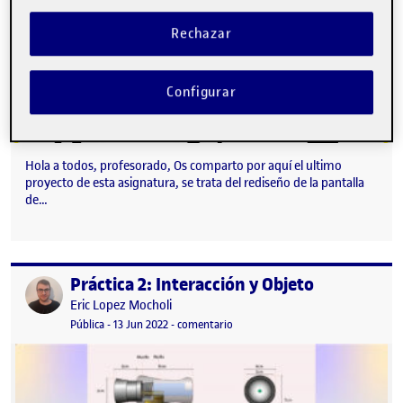
Rechazar
Configurar
Hola a todos, profesorado, Os comparto por aquí el ultimo
proyecto de esta asignatura, se trata del rediseño de la pantalla
de…
Práctica 2: Interacción y Objeto
Publicado por
Publicado por
Eric Lopez Mocholi
Visibilidad:
Fecha de publicación
en Práctica 2: Interacción y Objeto
Pública
-
13 Jun 2022
-
comentario