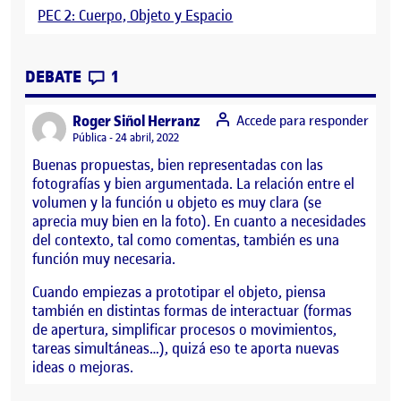
PEC 2: Cuerpo, Objeto y Espacio
CONTRIBUTIONS
EN PEC 2: CUERPO, OBJETO Y ESPACIO
DEBATE
1
says:
Roger Siñol Herranz
Accede para responder
Visibilidad:
Pública
24 abril, 2022
Buenas propuestas, bien representadas con las
fotografías y bien argumentada. La relación entre el
volumen y la función u objeto es muy clara (se
aprecia muy bien en la foto). En cuanto a necesidades
del contexto, tal como comentas, también es una
función muy necesaria.
Cuando empiezas a prototipar el objeto, piensa
también en distintas formas de interactuar (formas
de apertura, simplificar procesos o movimientos,
tareas simultáneas…), quizá eso te aporta nuevas
ideas o mejoras.