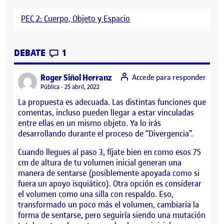
PEC 2: Cuerpo, Objeto y Espacio
CONTRIBUTIONS
EN PARCIAL PEC 2- CUERPO, OBJETO Y E
DEBATE
1
says:
Roger Siñol Herranz
Accede para responder
Visibilidad:
Pública
25 abril, 2022
La propuesta es adecuada. Las distintas funciones que
comentas, incluso pueden llegar a estar vinculadas
entre ellas en un mismo objeto. Ya lo irás
desarrollando durante el proceso de “Divergencia”.
Cuando llegues al paso 3, fíjate bien en como esos 75
cm de altura de tu volumen inicial generan una
manera de sentarse (posiblemente apoyada como si
fuera un apoyo isquiático). Otra opción es considerar
el volumen como una silla con respaldo. Eso,
transformado un poco más el volumen, cambiaria la
forma de sentarse, pero seguiría siendo una mutación