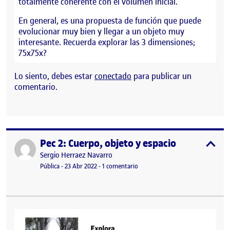
totalmente coherente con el volumen inicial.
En general, es una propuesta de función que puede
evolucionar muy bien y llegar a un objeto muy
interesante. Recuerda explorar las 3 dimensiones;
75x75x?
Lo siento, debes estar
conectado
para publicar un
comentario.
Pec 2: Cuerpo, objeto y espacio
Publicado por
expa
Publicado por
Sergio Herraez Navarro
Visibilidad:
Fecha de publicación
en Pec 2: Cuerpo, objeto y espacio
Pública
-
23 Abr 2022
-
1 comentario