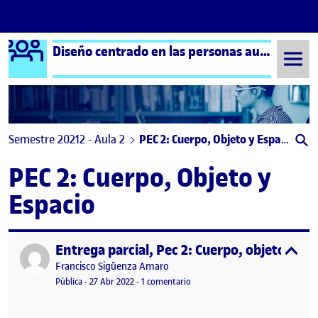
Logo Ágora
Diseño centrado en las personas aula 2
Saltar al contenido
Semestre 20212 - Aula 2
PEC 2: Cuerpo, Objeto y Espacio
PEC 2: Cuerpo, Objeto y
Espacio
Entrega parcial, Pec 2: Cuerpo, objeto y es
Publicado por
expa
Publicado por
Francisco Sigüenza Amaro
Visibilidad:
Fecha de publicación
27 abril, 2022 2:15 pm
en Entrega parcial, Pec 2: Cuerpo,
Pública
-
27 Abr 2022
-
1 comentario