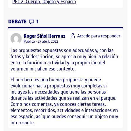
PEC 2: Cuerpo, Objeto y Espacio
CONTRIBUTIONS
EN ENTREGA PARCIAL, PEC 2: CUERPO, 
DEBATE
1
says:
Roger Siñol Herranz
Accede para responder
Visibilidad:
Pública
27 abril, 2022
Las propuestas expuestas son adecuadas y, con las
fotos y la descripción, se aprecia muy bien la relación
entre la función o actividad y la proporción del
volumen inicial en ese contexto.
El perchero es una buena propuesta y puede
evolucionar hacia propuestas muy completas si
incluyes las necesidades que tiene las personas
durante las actividades que se realizan en el parque.
Como nos comentas, ya conoces ciertas tareas,
elementos, recorridos, actividades e interacciones en
ese espacio, así que puedes conseguir un objeto muy
interesante.