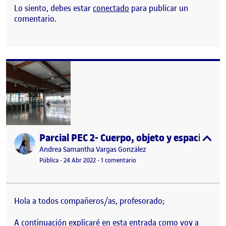
Lo siento, debes estar
conectado
para publicar un
comentario.
Parcial PEC 2- Cuerpo, objeto y espacio.
Publicado por
expa
Publicado por
Andrea Samantha Vargas González
Visibilidad:
Fecha de publicación
en Parcial PEC 2- Cuerpo, objeto y
Pública
-
24 Abr 2022
-
1 comentario
Hola a todos compañeros/as, profesorado;
A continuación explicaré en esta entrada como voy a