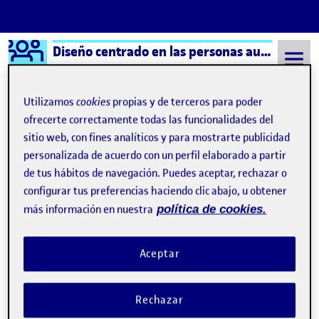
Logo Ágora
Diseño centrado en las personas aula 2
Saltar al contenido
Utilizamos
cookies
propias y de terceros para poder
ofrecerte correctamente todas las funcionalidades del
sitio web, con fines analíticos y para mostrarte publicidad
Semestre 20212 - Aula 2
27 Abril, 2022
personalizada de acuerdo con un perfil elaborado a partir
27 Abril, 2022
de tus hábitos de navegación. Puedes aceptar, rechazar o
configurar tus preferencias haciendo clic abajo, u obtener
más información en nuestra
política de cookies.
Entrega parcial, Pec 2: Cuerpo, objeto y espacio
Publicado por
Publicado por
Francisco Sigüenza Amaro
Visibilidad:
Fecha de publicación
27 abril, 2022 2:15 pm
en Entrega parcial, Pec 2: Cuerpo,
Pública
-
27 Abr 2022
-
1 comentario
Aceptar
Rechazar